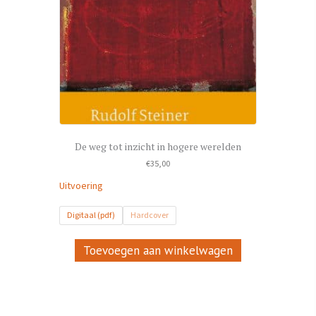
De weg tot inzicht in hogere werelden
€
35,00
Uitvoering
Digitaal (pdf)
Hardcover
Dit
product
Toevoegen aan winkelwagen
heeft
meerdere
variaties.
Deze