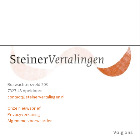
optie
kan
gekozen
worden
op
de
productpagina
Boswachtersveld 203
7327 JS Apeldoorn
contact@steinervertalingen.nl
Onze nieuwsbrief
Privacyverklaring
Algemene voorwaarden
Volg ons