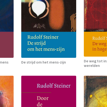
De weg tot in
 mens
De strijd om het mens-zijn
werelden