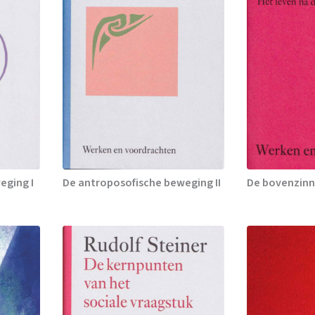
eging I
De antroposofische beweging II
De bovenzinn