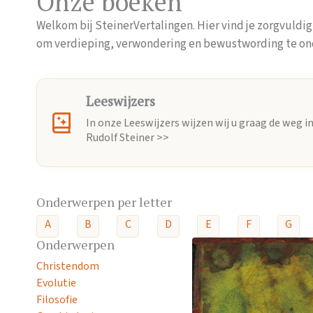
Onze boeken
Welkom bij SteinerVertalingen. Hier vind je zorgvuldi
om verdieping, verwondering en bewustwording te ond
Leeswijzers
In onze Leeswijzers wijzen wij u graag de weg i
Rudolf Steiner >>
Onderwerpen per letter
A
B
C
D
E
F
G
Onderwerpen
Christendom
Evolutie
Filosofie