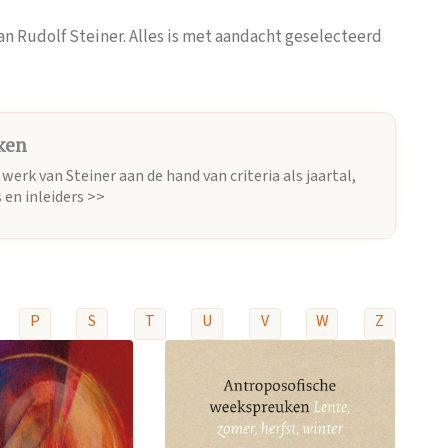
an Rudolf Steiner. Alles is met aandacht geselecteerd
ken
werk van Steiner aan de hand van criteria als jaartal,
 en inleiders >>
P
S
T
U
V
W
Z