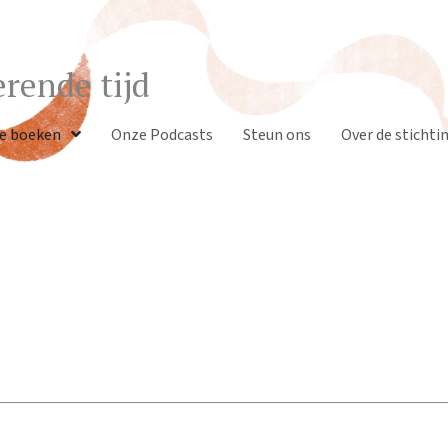
rende tijd
e boeken
Onze Podcasts
Steun ons
Over de stichti