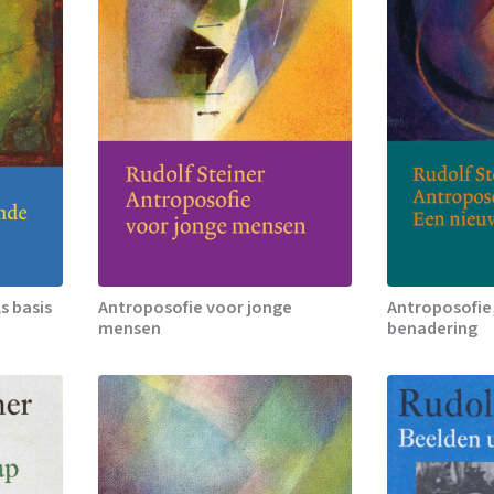
s basis
Antroposofie voor jonge
Antroposofie
mensen
benadering