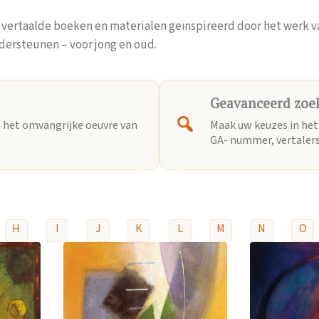
g vertaalde boeken en materialen geïnspireerd door het werk v
ersteunen – voor jong en oud.
Geavanceerd zoe
n het omvangrijke oeuvre van
Maak uw keuzes in het 
GA- nummer, vertalers
H
I
J
K
L
M
N
O