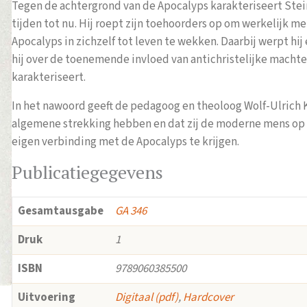
Tegen de achtergrond van de Apocalyps karakteriseert Stei
tijden tot nu. Hij roept zijn toehoorders op om werkelijk m
Apocalyps in zichzelf tot leven te wekken. Daarbij werpt hi
hij over de toenemende invloed van antichristelijke macht
karakteriseert.
In het nawoord geeft de pedagoog en theoloog Wolf-Ulrich 
algemene strekking hebben en dat zij de moderne mens op 
eigen verbinding met de Apocalyps te krijgen.
Publicatiegegevens
Gesamtausgabe
GA 346
Druk
1
ISBN
9789060385500
Uitvoering
Digitaal (pdf)
,
Hardcover