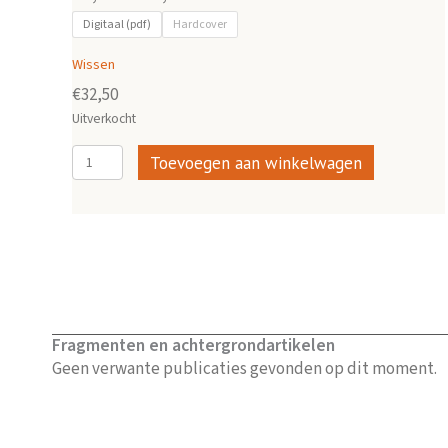
€5,00
Digitaal (pdf)
Hardcover
tot
Wissen
€32,50
€
32,50
Uitverkocht
Apocalypse
Toevoegen aan winkelwagen
en
priesterschap
aantal
Fragmenten en achtergrondartikelen
Geen verwante publicaties gevonden op dit moment.