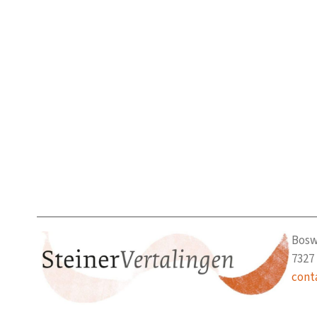
Bosw
7327
cont