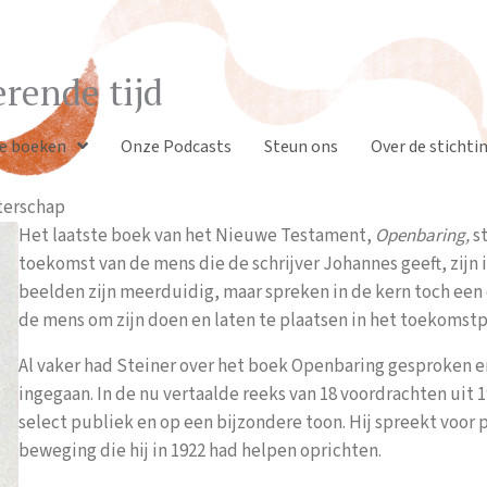
rende tijd
e boeken
Onze Podcasts
Steun ons
Over de stichti
terschap
Het laatste boek van het Nieuwe Testament,
Openbaring,
st
toekomst van de mens die de schrijver Johannes geeft, zij
beelden zijn meerduidig, maar spreken in de kern toch een 
de mens om zijn doen en laten te plaatsen in het toekomstper
Al vaker had Steiner over het boek Openbaring gesproken e
ingegaan. In de nu vertaalde reeks van 18 voordrachten uit 19
select publiek en op een bijzondere toon. Hij spreekt voor
beweging die hij in 1922 had helpen oprichten.