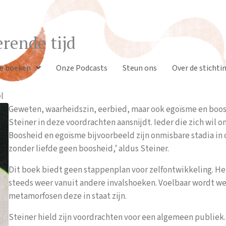
rende tijd
e boeken
Onze Podcasts
Steun ons
Over de stichti
l
Geweten, waarheidszin, eerbied, maar ook egoïsme en boosh
Steiner in deze voordrachten aansnijdt. Ieder die zich wil 
Boosheid en egoïsme bijvoorbeeld zijn onmisbare stadia in o
zonder liefde geen boosheid,’ aldus Steiner.
Dit boek biedt geen stappenplan voor zelfontwikkeling. Het 
steeds weer vanuit andere invalshoeken. Voelbaar wordt wel
metamorfosen deze in staat zijn.
Steiner hield zijn voordrachten voor een algemeen publiek