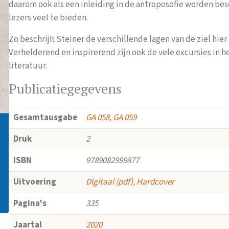
daarom ook als een inleiding in de antroposofie worden be
lezers veel te bieden.
Zo beschrijft Steiner de verschillende lagen van de ziel hier
Verhelderend en inspirerend zijn ook de vele excursies in 
literatuur.
Publicatiegegevens
Gesamtausgabe
GA 058
,
GA 059
Druk
2
ISBN
9789082999877
Uitvoering
Digitaal (pdf)
,
Hardcover
Pagina's
335
Jaartal
2020