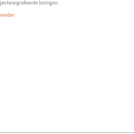
gestenografeerde lezingen.
about Leeswijzer Eerste kennismaking
 verder