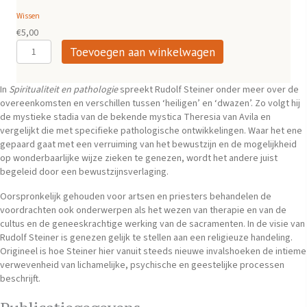
tot
Wissen
€27,50
€
5,00
Spiritualiteit
Toevoegen aan winkelwagen
en
pathologie
aantal
In
Spiritualiteit en pathologie
spreekt Rudolf Steiner onder meer over de
overeenkomsten en verschillen tussen ‘heiligen’ en ‘dwazen’. Zo volgt hij
de mystieke stadia van de bekende mystica Theresia van Avila en
vergelijkt die met specifieke pathologische ontwikkelingen. Waar het ene
gepaard gaat met een verruiming van het bewustzijn en de mogelijkheid
op wonderbaarlijke wijze zieken te genezen, wordt het andere juist
begeleid door een bewustzijnsverlaging.
Oorspronkelijk gehouden voor artsen en priesters behandelen de
voordrachten ook onderwerpen als het wezen van therapie en van de
cultus en de geneeskrachtige werking van de sacramenten. In de visie van
Rudolf Steiner is genezen gelijk te stellen aan een religieuze handeling.
Origineel is hoe Steiner hier vanuit steeds nieuwe invalshoeken de intieme
verwevenheid van lichamelijke, psychische en geestelijke processen
beschrijft.