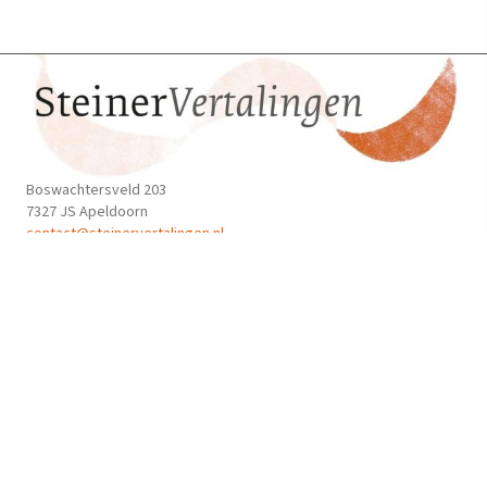
Boswachtersveld 203
7327 JS Apeldoorn
contact@steinervertalingen.nl
Onze nieuwsbrief
Privacyverklaring
Algemene voorwaarden
Volg ons
© 2026 SteinerVertalingen