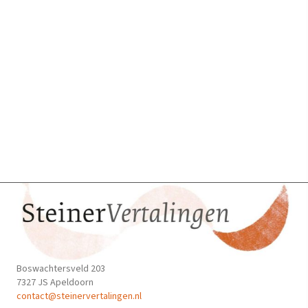
meerdere
variaties.
Deze
optie
kan
gekozen
worden
op
de
productpagina
Boswachtersveld 203
7327 JS Apeldoorn
contact@steinervertalingen.nl