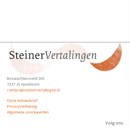
optie
kan
gekozen
worden
op
de
productpagina
Boswachtersveld 203
7327 JS Apeldoorn
contact@steinervertalingen.nl
Onze nieuwsbrief
Privacyverklaring
Algemene voorwaarden
Volg ons