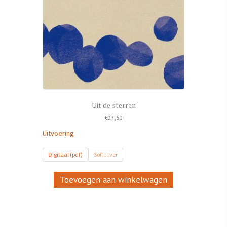
Uit de sterren
€
27,50
Uitvoering
Digitaal (pdf)
Softcover
Dit
product
Toevoegen aan winkelwagen
heeft
meerdere
variaties.
Deze