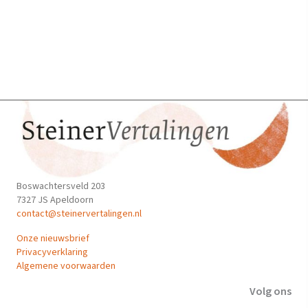
optie
kan
gekozen
worden
op
de
productpagina
Boswachtersveld 203
7327 JS Apeldoorn
contact@steinervertalingen.nl
Onze nieuwsbrief
Privacyverklaring
Algemene voorwaarden
Volg ons