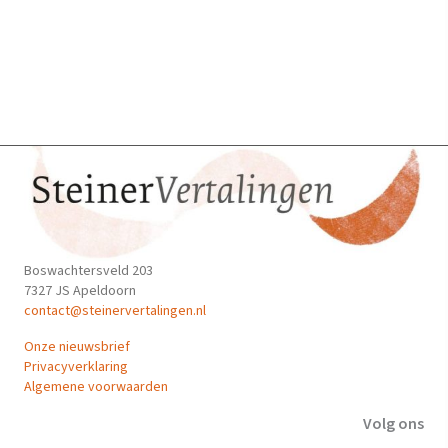
optie
kan
gekozen
worden
op
de
productpagina
Boswachtersveld 203
7327 JS Apeldoorn
contact@steinervertalingen.nl
Onze nieuwsbrief
Privacyverklaring
Algemene voorwaarden
Volg ons