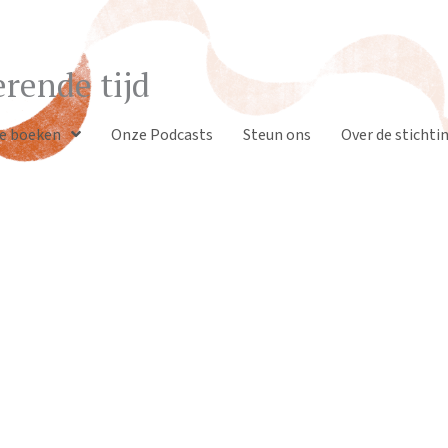
rende tijd
e boeken
Onze Podcasts
Steun ons
Over de stichti