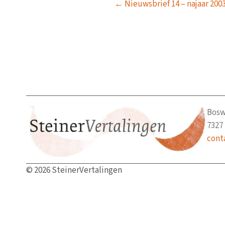
Posts
← Nieuwsbrief 14 – najaar 200
navigation
Bosw
7327
cont
© 2026 SteinerVertalingen