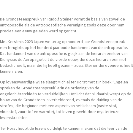
De Grondsteenspreuk van Rudolf Steiner vormt de basis van zowel de
antroposofie als de Antroposofische Vereniging zoals deze door hem
precies een eeuw geleden werd opgericht.
Met Kerstmis 2023 kijken we terug op honderd jaar Grondsteenspreuk –
een terugblik op het honderd jaar oude fundament van de antroposofie.
Dat fundament van de antroposofie is gelijk aan de hiërarchieënleer van
Dionysius de Aeropagiet uit de vierde eeuw, die deze hiërarchieën niet
bedacht heeft, maar die hij heeft gezien – zoals Steiner die eveneens heeft
kunnen zien.
Op lovenswaardige wijze slaagt Michiel ter Horst met zijn boek ‘Engelen
spreken de Grondsteenspreuk’ erin de ordening van de
engelenhiërarchieën te verduidelijken. Het licht dat hij daarbij werpt op de
bouw van de Grondsteen is verhelderend, evenals de duiding van de
strofes, die beginnen met een aspect van het lichaam (vaste stof,
vloeistof, zuurstof en warmte), tot leven gewekt door mysterieuze
levenskrachten.
Ter Horst hoopt de lezers duidelijk te kunnen maken dat die leer van de