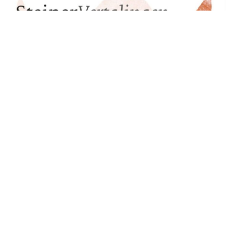
Boswachtersveld 203
7327 JS Apeldoorn
contact@steinervertalingen.nl
Onze nieuwsbrief
Privacyverklaring
Algemene voorwaarden
Volg ons
© 2026 SteinerVertalingen