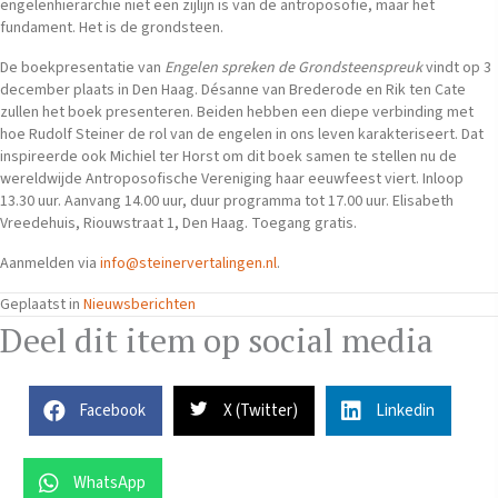
engelenhiërarchie niet een zijlijn is van de antroposofie, maar het
fundament. Het is de grondsteen.
De boekpresentatie van
Engelen spreken de Grondsteenspreuk
vindt op 3
december plaats in Den Haag. Désanne van Brederode en Rik ten Cate
zullen het boek presenteren. Beiden hebben een diepe verbinding met
hoe Rudolf Steiner de rol van de engelen in ons leven karakteriseert. Dat
inspireerde ook Michiel ter Horst om dit boek samen te stellen nu de
wereldwijde Antroposofische Vereniging haar eeuwfeest viert. Inloop
13.30 uur. Aanvang 14.00 uur, duur programma tot 17.00 uur. Elisabeth
Vreedehuis, Riouwstraat 1, Den Haag. Toegang gratis.
Aanmelden via
info@steinervertalingen.nl
.
Geplaatst in
Nieuwsberichten
Deel dit item op social media
Facebook
X (Twitter)
Linkedin
WhatsApp