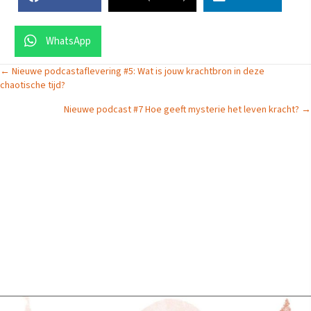
WhatsApp
Posts
← Nieuwe podcastaflevering #5: Wat is jouw krachtbron in deze
chaotische tijd?
navigation
Nieuwe podcast #7 Hoe geeft mysterie het leven kracht? →