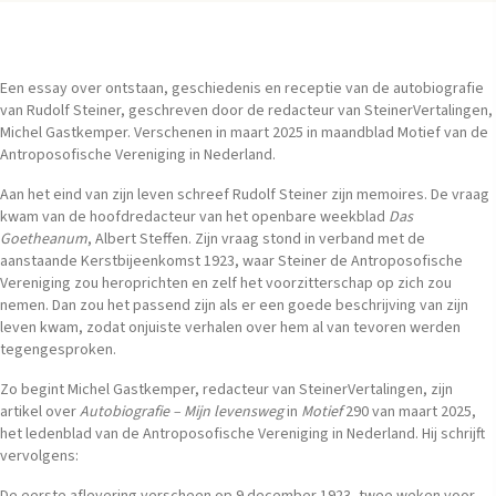
Een essay over ontstaan, geschiedenis en receptie van de autobiografie
van Rudolf Steiner, geschreven door de redacteur van SteinerVertalingen,
Michel Gastkemper. Verschenen in maart 2025 in maandblad Motief van de
Antroposofische Vereniging in Nederland.
Aan het eind van zijn leven schreef Rudolf Steiner zijn memoi­res. De vraag
kwam van de hoofdredacteur van het openbare weekblad
Das
Goetheanum
, Albert Steffen. Zijn vraag stond in verband met de
aanstaande Kerstbijeenkomst 1923, waar Stei­ner de Antroposofische
Vereniging zou heroprichten en zelf het voorzitterschap op zich zou
nemen. Dan zou het passend zijn als er een goede beschrijving van zijn
leven kwam, zodat onjuiste verhalen over hem al van tevoren werden
tegengesproken.
Zo begint Michel Gastkemper, redacteur van SteinerVertalingen, zijn
artikel over
Autobiografie – Mijn levensweg
in
Motief
290 van maart 2025,
het ledenblad van de Antroposofische Vereniging in Nederland. Hij schrijft
vervolgens: