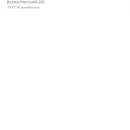
Boswachtersveld 203
7327 JS Apeldoorn
contact@steinervertalingen.nl
Onze nieuwsbrief
Privacyverklaring
Algemene voorwaarden
Volg ons
© 2026 SteinerVertalingen