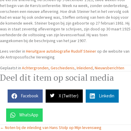
De eerste aflevering verscheen op 9 december 1923, twee weken voor
het begin van de Kerstconferentie. Week na week, zonder onderbreking,
verscheen een nieuwe aflevering. Hoe druk Stei­ner het in het vervolg ook
had en waar hij ook onderweg was, Steffen ontving van hem de kopij voor
de komende week. Stei­ner begon bij zijn geboorte op 27 februari 1861. Hij
was in staat zeventig afleveringen te schrijven, zijn dood op 30 maart 1925
verhinderde de voltooiing van zijn levensverhaal. Hij was toen
aangekomen bij de beschrijving van het jaar 1907.
Lees verder in
Heruitgave autobiografie Rudolf Steiner
op de website van
de Antroposofische Vereniging
Geplaatst in
Achtergronden
,
Geschiedenis
,
Inleidend
,
Nieuwsberichten
Deel dit item op social media
Facebook
X (Twitter)
Linkedin
WhatsApp
Posts
← Noten bij de inleiding van Hans Stolp op Mijn levensweg