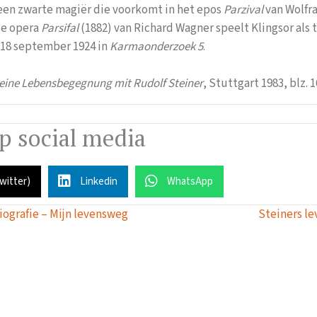
s een zwarte magiër die voorkomt in het epos
Parzival
van Wolfr
de opera
Parsifal
(1882) van Richard Wagner speelt Klingsor als
p 18 september 1924 in
Karmaonderzoek 5
.
eine Lebensbegegnung mit Rudolf Steiner
, Stuttgart 1983, blz. 1
op social media
Twitter)
Linkedin
WhatsApp
ografie – Mijn levensweg
Steiners le