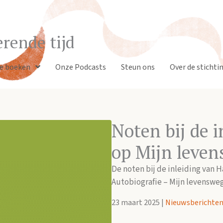
rende tijd
e boeken
Onze Podcasts
Steun ons
Over de stichti
Noten bij de 
op Mijn leve
De noten bij de inleiding van 
Autobiografie – Mijn levensweg,
23 maart 2025
|
Nieuwsberichte