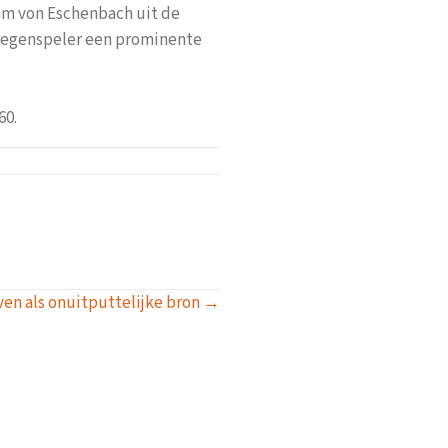
am von Eschenbach uit de
 tegenspeler een prominente
60.
ven als onuitputtelijke bron →