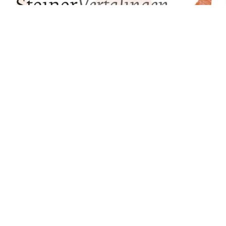
Boswachtersveld 203
7327 JS Apeldoorn
contact@steinervertalingen.nl
Onze nieuwsbrief
Privacyverklaring
Algemene voorwaarden
Volg ons
© 2026 SteinerVertalingen