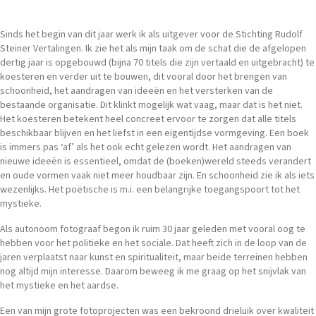
Sinds het begin van dit jaar werk ik als uitgever voor de Stichting Rudolf
Steiner Vertalingen. Ik zie het als mijn taak om de schat die de afgelopen
dertig jaar is opgebouwd (bijna 70 titels die zijn vertaald en uitgebracht) te
koesteren en verder uit te bouwen, dit vooral door het brengen van
schoonheid, het aandragen van ideeën en het versterken van de
bestaande organisatie. Dit klinkt mogelijk wat vaag, maar dat is het niet.
Het koesteren betekent heel concreet ervoor te zorgen dat alle titels
beschikbaar blijven en het liefst in een eigentijdse vormgeving. Een boek
is immers pas ‘af’ als het ook echt gelezen wordt. Het aandragen van
nieuwe ideeën is essentieel, omdat de (boeken)wereld steeds verandert
en oude vormen vaak niet meer houdbaar zijn. En schoonheid zie ik als iets
wezenlijks. Het poëtische is m.i. een belangrijke toegangspoort tot het
mystieke.
Als autonoom fotograaf begon ik ruim 30 jaar geleden met vooral oog te
hebben voor het politieke en het sociale. Dat heeft zich in de loop van de
jaren verplaatst naar kunst en spiritualiteit, maar beide terreinen hebben
nog altijd mijn interesse. Daarom beweeg ik me graag op het snijvlak van
het mystieke en het aardse.
Een van mijn grote fotoprojecten was een bekroond drieluik over kwaliteit