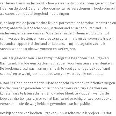
van leven. Hierin onderzocht ik hoe we een antwoord kunnen geven op het
lijden en de dood. De drie fotodocumentaires verschenen in boekvorm en
als expositie meestal begeleid met lezingen.
In de loop van de jaren maakte ik veel portretten en fotodocumentaires en
fotografeerde ik landschappen, in Nederland en in het buitenland. De
onderwerpen varieerden van ‘Overleven in de Chileense dictatuur’ tot
schrijversportretten, en van theaterprogramma’s en dansvoorstellingen
tot landschappen in Schotland en Lapland. In mijn fotografie zocht ik
steeds weer naar nieuwe vormen en werkwijzen.
Tien jaar geleden ben ik naast mijn fotografie begonnen met uitgeverij
Nachtwind. Ik wilde een platform scheppen voor kunstenaars en denkers.
De boekenwereld was naar mijn smaak te veel gericht geraakt op ‘snel
succes’ en te weinig op het opbouwen van waardevolle collecties.
Ik had het idee dat er met de juiste aandacht en creativiteit nieuwe wegen
konden worden gevonden om licht op het werk van zulke denkers en
kunstenaars te laten schijnen. En dat idee bleek te kloppen, want in de
loop van die tien jaar zijn er vanuit Nachtwind prachtig ontworpen boeken
verschenen die de weg hebben gevonden naar hun publiek.
Het bijzondere van boeken uitgeven – en in feite van elk project – is dat