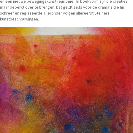
en een nieuwe bewegingskunst (euritmie). In boekvorm zijn die creaties
maar beperkt over te brengen. Dat geldt zelfs voor de drama’s die hij
schreef en regisseerde. Hieronder volgen allereerst Steiners
kunstbeschouwingen.