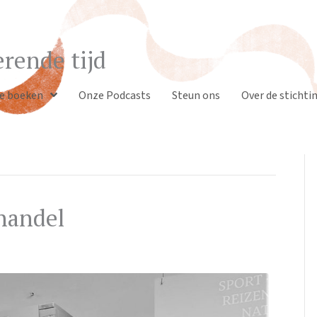
rende tijd
e boeken
Onze Podcasts
Steun ons
Over de stichti
handel