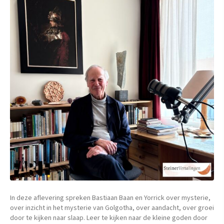
In deze aflevering spreken Bastiaan Baan en Yorrick over mysterie,
over inzicht in het mysterie van Golgotha, over aandacht, over groei
door te kijken naar slaap. Leer te kijken naar de kleine goden door